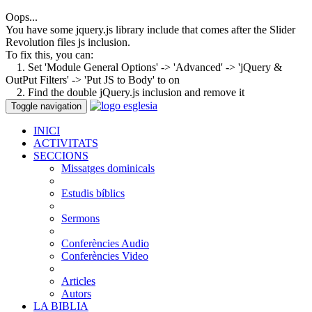
Oops...
You have some jquery.js library include that comes after the Slider
Revolution files js inclusion.
To fix this, you can:
1. Set 'Module General Options' -> 'Advanced' -> 'jQuery &
OutPut Filters' -> 'Put JS to Body' to on
2. Find the double jQuery.js inclusion and remove it
Toggle navigation
INICI
ACTIVITATS
SECCIONS
Missatges dominicals
Estudis bíblics
Sermons
Conferències Audio
Conferències Video
Articles
Autors
LA BIBLIA