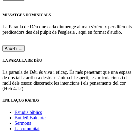
MISSATGES DOMINICALS
La Paraula de Déu que cada diumenge al matí s'ofereix per diferents
predicadors des del púlpit de l'esglesia , aqui en format d'audio.
Anar-hi →
LA PARAULA DE DÉU
La paraula de Déu és viva i eficaç. És més penetrant que una espasa
de dos talls: arriba a destriar l'ànima i l'esperit, les articulacions i el
moll dels ossos; discerneix les intencions i els pensaments del cor.
(Heb 4:12)
ENLLAÇOS RÀPIDS
Estudis bíblics
Butlletí Baluarte
Sermons
La comunitat