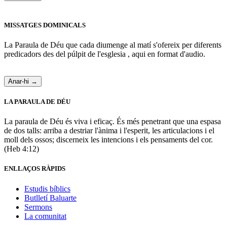
MISSATGES DOMINICALS
La Paraula de Déu que cada diumenge al matí s'ofereix per diferents
predicadors des del púlpit de l'esglesia , aqui en format d'audio.
Anar-hi →
LA PARAULA DE DÉU
La paraula de Déu és viva i eficaç. És més penetrant que una espasa
de dos talls: arriba a destriar l'ànima i l'esperit, les articulacions i el
moll dels ossos; discerneix les intencions i els pensaments del cor.
(Heb 4:12)
ENLLAÇOS RÀPIDS
Estudis bíblics
Butlletí Baluarte
Sermons
La comunitat