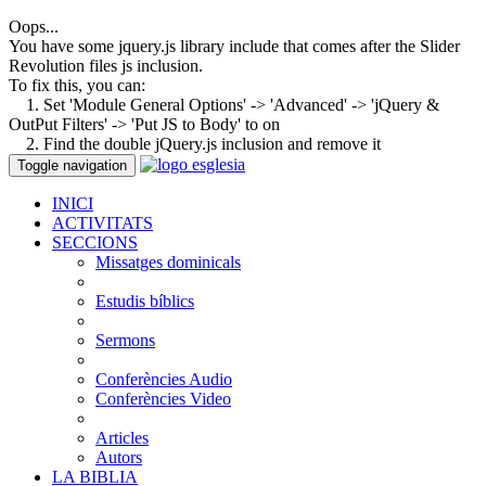
Oops...
You have some jquery.js library include that comes after the Slider
Revolution files js inclusion.
To fix this, you can:
1. Set 'Module General Options' -> 'Advanced' -> 'jQuery &
OutPut Filters' -> 'Put JS to Body' to on
2. Find the double jQuery.js inclusion and remove it
Toggle navigation
INICI
ACTIVITATS
SECCIONS
Missatges dominicals
Estudis bíblics
Sermons
Conferències Audio
Conferències Video
Articles
Autors
LA BIBLIA