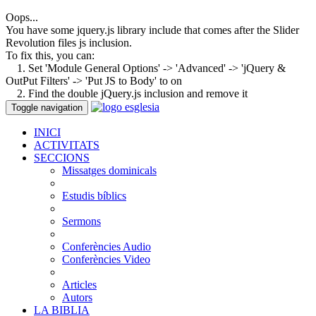
Oops...
You have some jquery.js library include that comes after the Slider
Revolution files js inclusion.
To fix this, you can:
1. Set 'Module General Options' -> 'Advanced' -> 'jQuery &
OutPut Filters' -> 'Put JS to Body' to on
2. Find the double jQuery.js inclusion and remove it
Toggle navigation
INICI
ACTIVITATS
SECCIONS
Missatges dominicals
Estudis bíblics
Sermons
Conferències Audio
Conferències Video
Articles
Autors
LA BIBLIA