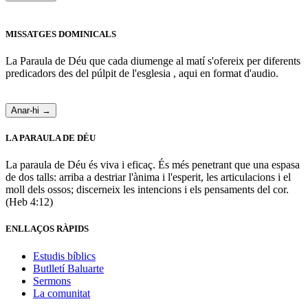
MISSATGES DOMINICALS
La Paraula de Déu que cada diumenge al matí s'ofereix per diferents
predicadors des del púlpit de l'esglesia , aqui en format d'audio.
Anar-hi →
LA PARAULA DE DÉU
La paraula de Déu és viva i eficaç. És més penetrant que una espasa
de dos talls: arriba a destriar l'ànima i l'esperit, les articulacions i el
moll dels ossos; discerneix les intencions i els pensaments del cor.
(Heb 4:12)
ENLLAÇOS RÀPIDS
Estudis bíblics
Butlletí Baluarte
Sermons
La comunitat